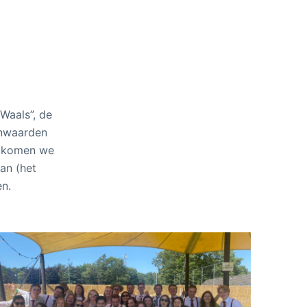
Waals”, de
rnwaarden
welkomen we
an (het
en.