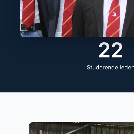
22
Studerende lede