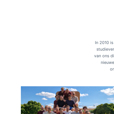
In 2010 i
studieve
van ons di
nieuwe
or