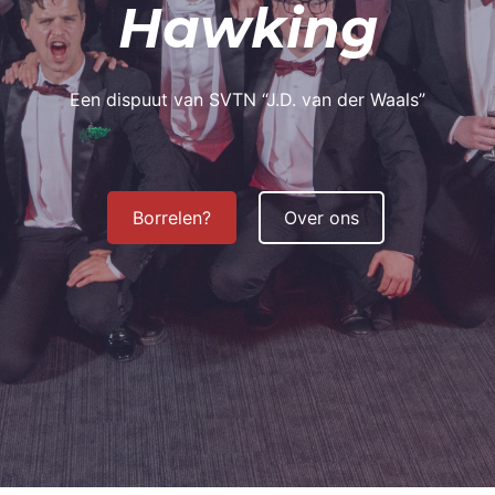
Hawking
Een dispuut van SVTN “J.D. van der Waals”
Borrelen?
Over ons