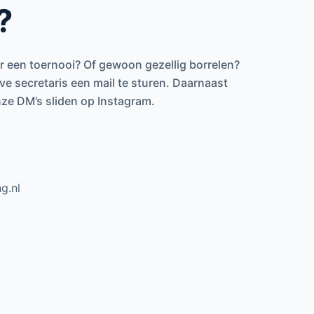
?
r een toernooi? Of gewoon gezellig borrelen?
e secretaris een mail te sturen. Daarnaast
nze DM’s sliden op Instagram.
g.nl